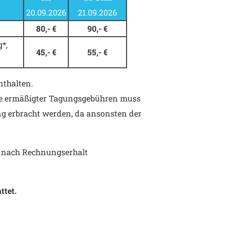
20.09.2026
21.09.2026
80,- €
90,- €
*,
45,- €
55,- €
nthalten.
me ermäßigter Tagungsgebühren muss
g erbracht werden, da ansonsten der
g nach Rechnungserhalt
ttet.